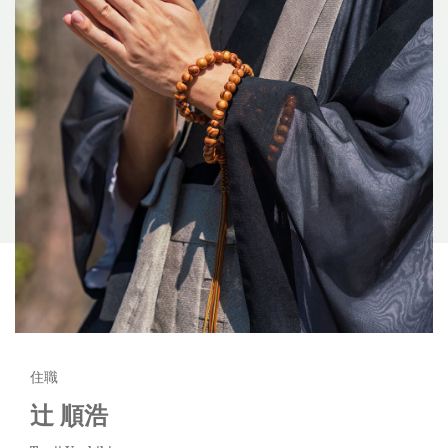
住職
辻 順浩