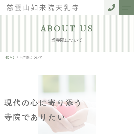
トップページ
住職紹介
ABOUT US
当寺院について
当寺院について
ご利用者様の声
HOME
当寺院について
サポートメニュー
アクセス
御葬儀・納骨堂
よくある質問
法事・月参り
お知らせ
水子供養
現代の心に寄り添う
ペット供養
寺院でありたい