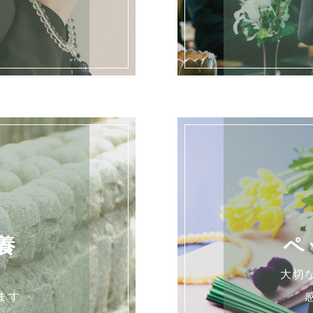
養
ペ
を
大切
ます