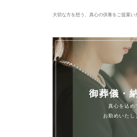
大切な方を想う、真心の供養をご提案い
住職紹介
ご利用者様の声
アクセス
よくある質問
御葬儀・
真心を込め
お知らせ
お勤めいたし
お問い合わせ