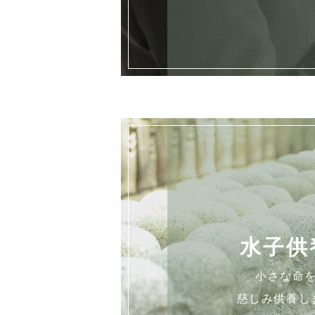
水子供
小さな命
慈しみ供養し