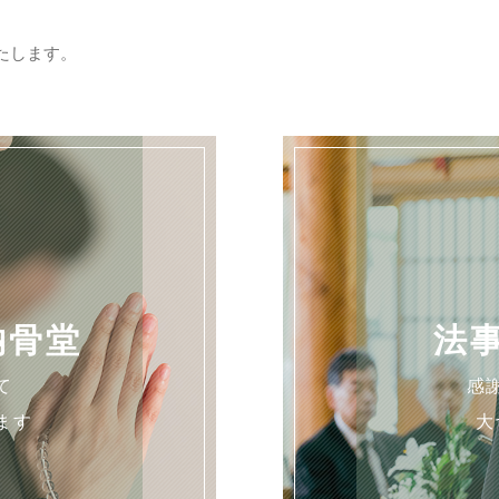
たします。
納骨堂
法
て
感
ます
大