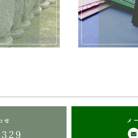
わせ
メ
4329