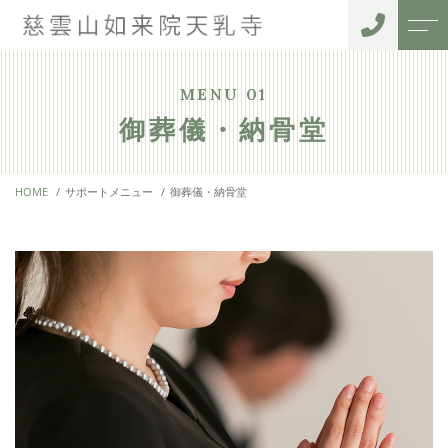
トップページ
住職紹介
MENU 01
御葬儀・納骨堂
当寺院について
ご利用者様の声
HOME
サポートメニュー
御葬儀・納骨堂
サポートメニュー
アクセス
御葬儀・納骨堂
よくある質問
法事・月参り
お知らせ
水子供養
ペット供養