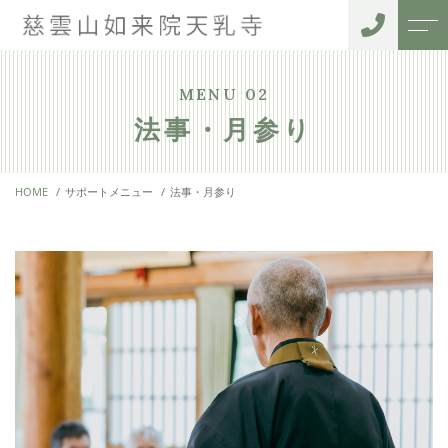
トップページ
住職紹介
MENU 02
法事・月参り
当寺院について
ご利用者様の声
HOME
サポートメニュー
法事・月参り
サポートメニュー
アクセス
御葬儀・納骨堂
よくある質問
法事・月参り
お知らせ
水子供養
ペット供養