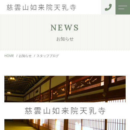
トップページ
住職紹介
NEWS
お知らせ
当寺院について
ご利用者様の声
HOME
お知らせ
スタッフブログ
サポートメニュー
アクセス
御葬儀・納骨堂
よくある質問
法事・月参り
お知らせ
水子供養
ペット供養